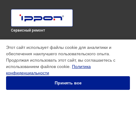
Сервисный ремонт
МОДЕЛИ
Этот сайт использует файлы cookie для аналитики и
обеспечения наилучшего пользовательского опыта.
SMART WINNER II EURO
Продолжая использовать этот сайт, вы соглашаетесь с
Innova RT 33 80K Tower
использованием файлов cookie.
Политика
Innova RT II 1000
конфиденциальности
Innova RT II 10000
Innova RT II 1500
Принять все
Innova RT II 3000
Innova RT II 6000
Smart Power Pro II
Smart Winner II 1500 Euro
Smart Winner II 1550
СТРАНИЦЫ
Smart Winner II 2000
Гарантия
Smart Winner II 3000
Доставка
Back Comfo Pro II