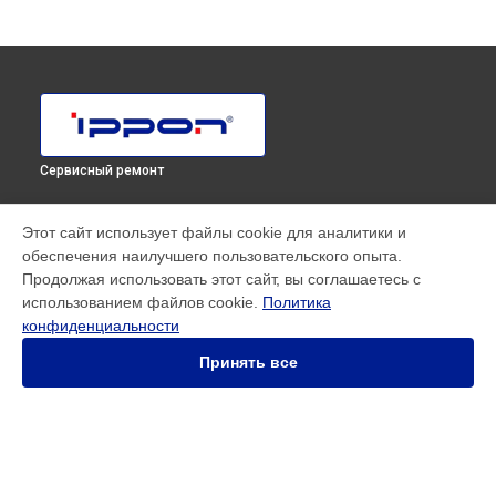
Сервисный ремонт
МОДЕЛИ
Этот сайт использует файлы cookie для аналитики и
обеспечения наилучшего пользовательского опыта.
SMART WINNER II EURO
Продолжая использовать этот сайт, вы соглашаетесь с
Innova RT 33 80K Tower
использованием файлов cookie.
Политика
Innova RT II 1000
конфиденциальности
Innova RT II 10000
Innova RT II 1500
Принять все
Innova RT II 3000
Innova RT II 6000
Smart Power Pro II
Smart Winner II 1500 Euro
Smart Winner II 1550
СТРАНИЦЫ
Smart Winner II 2000