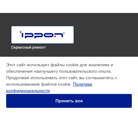
Сервисный ремонт
МОДЕЛИ
Этот сайт использует файлы cookie для аналитики и
обеспечения наилучшего пользовательского опыта.
SMART WINNER II EURO
Продолжая использовать этот сайт, вы соглашаетесь с
Innova RT 33 80K Tower
использованием файлов cookie.
Политика
Innova RT II 1000
конфиденциальности
Innova RT II 10000
Innova RT II 1500
Принять все
Innova RT II 3000
Innova RT II 6000
Smart Power Pro II
Smart Winner II 1500 Euro
Smart Winner II 1550
СТРАНИЦЫ
Smart Winner II 2000