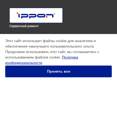
Сервисный ремонт
МОДЕЛИ
Этот сайт использует файлы cookie для аналитики и
обеспечения наилучшего пользовательского опыта.
SMART WINNER II EURO
Продолжая использовать этот сайт, вы соглашаетесь с
Innova RT 33 80K Tower
использованием файлов cookie.
Политика
Innova RT II 1000
конфиденциальности
Innova RT II 10000
Innova RT II 1500
Принять все
Innova RT II 3000
Innova RT II 6000
Smart Power Pro II
Smart Winner II 1500 Euro
Smart Winner II 1550
СТРАНИЦЫ
Smart Winner II 2000
Гарантия
Smart Winner II 3000
Доставка
Back Comfo Pro II