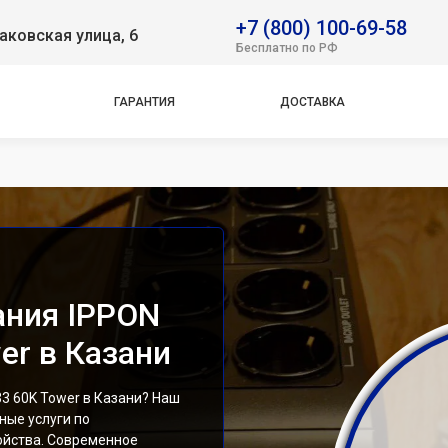
k Basic 1500 Euro
+7 (800) 100-69-58
аковская улица, 6
k Basic 2200 Euro
Бесплатно по РФ
 Office 1000
 Power Pro II 800
ГАРАНТИЯ
ДОСТАВКА
 Power Pro II Euro
k Verso 800 New
ova G2
ova RT 1000
ova RT 2000
ova RT 33 20K Tower
k Basic 1500 IEC
ания IPPON
er в Казани
3 60K Tower в Казани? Наш
ые услуги по
ойства. Современное