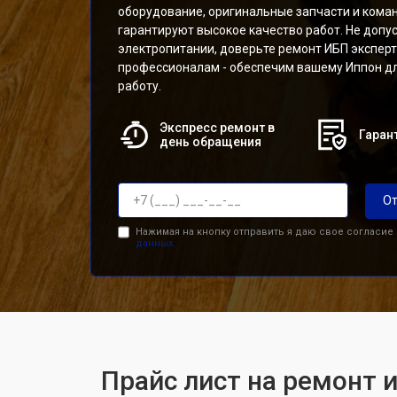
оборудование, оригинальные запчасти и кома
гарантируют высокое качество работ. Не допус
электропитании, доверьте ремонт ИБП экспер
профессионалам - обеспечим вашему Иппон д
работу.
Экспресс ремонт в
Гарант
день обращения
От
Нажимая на кнопку отправить я даю свое согласие
данных.
Прайс лист на ремонт 