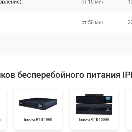
овление)
от 10 мин
1
от 50 мин
2
ков бесперебойного питания I
r
Innova RT II 1000
Innova RT II 10000