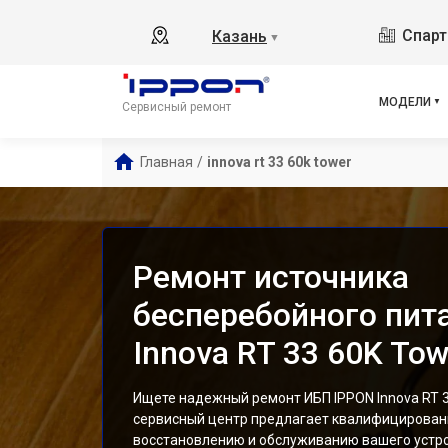
Bac
Спарт
Казань
▼
Bac
Back
Back
МОДЕЛИ
Сервисный ремонт
Back
Bac
Главная
/
innova rt 33 60k tower
Inn
Inn
Inn
Inn
Ремонт источника
Bac
бесперебойного пит
Innova RT 33 60K Tow
Ищете надежный ремонт ИБП IPPON Innova RT 3
сервисный центр предлагает квалифицированн
восстановлению и обслуживанию вашего устр