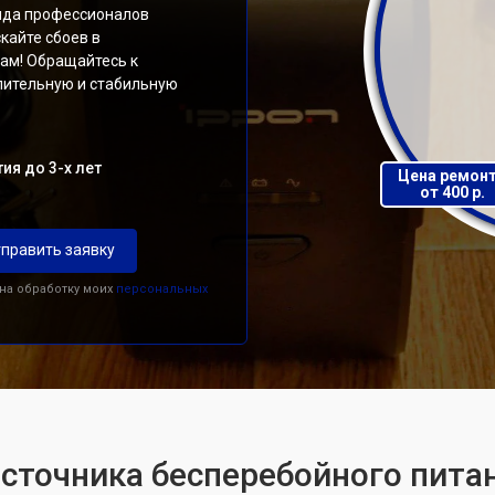
нда профессионалов
кайте сбоев в
там! Обращайтесь к
лительную и стабильную
ия до 3-х лет
Цена ремон
от 400 р.
править заявку
 на обработку моих
персональных
источника бесперебойного питан