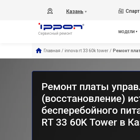
Bac
Спарт
Казань
▼
Bac
Back
Back
МОДЕЛИ
Сервисный ремонт
Back
Bac
Главная
/
innova rt 33 60k tower
/
Ремонт плат
Inn
Inn
Inn
Inn
Ремонт платы управ
Bac
(восстановление) ис
бесперебойного пита
RT 33 60K Tower в К