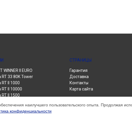
ЛИ
СТРАНИЦЫ
 WINNER II EURO
Гарантия
a RT 33 80K Tower
Доставка
 RT II 1000
Контакты
 RT II 10000
Карта сайта
 RT II 1500
 RT II 3000
обеспечения наилучшего пользовательского опыта. Продолжая испол
 RT II 6000
тика конфиденциальности
 Power Pro II
 Winner II 1500 Euro
 Winner II 1550