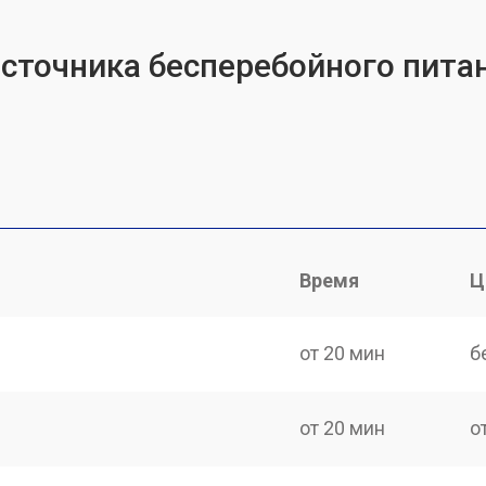
источника бесперебойного питан
Время
Ц
от 20 мин
б
от 20 мин
о