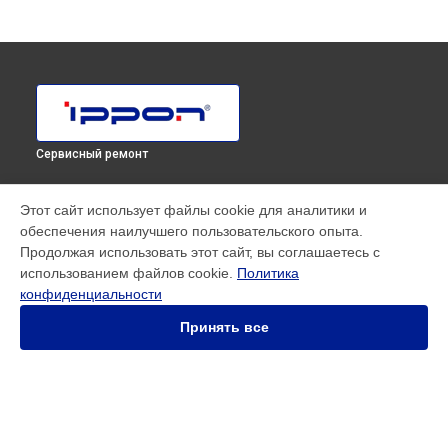
Сервисный ремонт
МОДЕЛИ
Этот сайт использует файлы cookie для аналитики и
обеспечения наилучшего пользовательского опыта.
SMART WINNER II EURO
Продолжая использовать этот сайт, вы соглашаетесь с
Innova RT II 1000
использованием файлов cookie.
Политика
Innova RT II 10000
конфиденциальности
Innova RT II 1500
Innova RT II 3000
Принять все
Innova RT II 6000
Smart Power Pro II
Smart Winner II 1500 Euro
Smart Winner II 1550
Smart Winner II 2000
СТРАНИЦЫ
Smart Winner II 3000