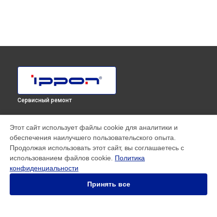
Сервисный ремонт
МОДЕЛИ
Этот сайт использует файлы cookie для аналитики и
обеспечения наилучшего пользовательского опыта.
SMART WINNER II EURO
Продолжая использовать этот сайт, вы соглашаетесь с
Innova RT 33 80K Tower
использованием файлов cookie.
Политика
Innova RT II 1000
конфиденциальности
Innova RT II 10000
Innova RT II 1500
Принять все
Innova RT II 3000
Innova RT II 6000
Smart Power Pro II