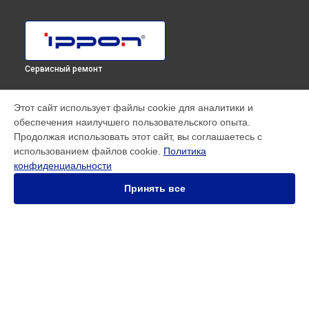
Сервисный ремонт
МОДЕЛИ
Этот сайт использует файлы cookie для аналитики и
обеспечения наилучшего пользовательского опыта.
Innova RT 33 80K Tower
Продолжая использовать этот сайт, вы соглашаетесь с
Innova RT II 1000
использованием файлов cookie.
Политика
Innova RT II 10000
конфиденциальности
Innova RT II 1500
Innova RT II 3000
Принять все
Innova RT II 6000
Smart Power Pro II
Smart Winner II 1500 Euro
Smart Winner II 1550
Smart Winner II 2000
СТРАНИЦЫ
Smart Winner II 3000
Гарантия
Back Comfo Pro II
Доставка
Innova RT 33 60K Tower